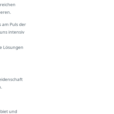
ereichen
ieren.
ts am Puls der
 uns intensiv
de Lösungen
Leidenschaft
n.
ebiet und