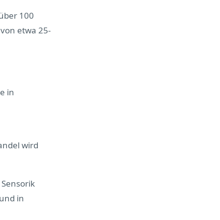
 über 100
 von etwa 25-
e in
andel wird
d Sensorik
und in