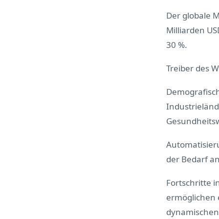
Der globale M
Milliarden US
30 %.
Treiber des 
Demografisch
Industrielän
Gesundheits
Automatisier
der Bedarf an
Fortschritte 
ermöglichen 
dynamischen