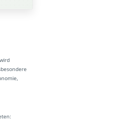
wird
nsbesondere
ronomie,
eten: