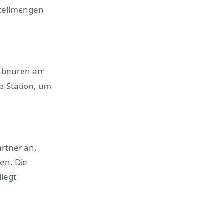
stellmengen
enbeuren am
ce-Station, um
rtner an,
en. Die
iegt