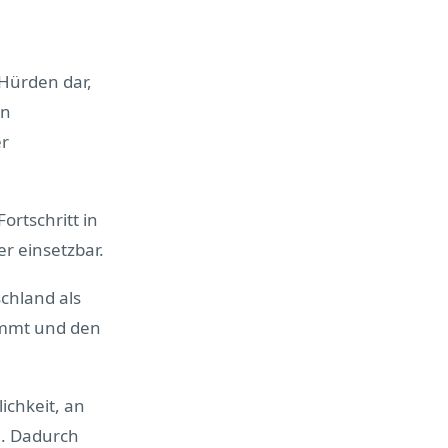
 Hürden dar,
on
er
rtschritt in
r einsetzbar.
chland als
nimmt und den
ichkeit, an
n. Dadurch