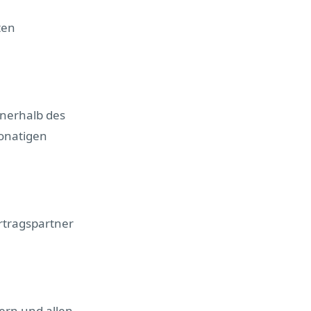
ten
nnerhalb des
monatigen
rtragspartner
ern und allen