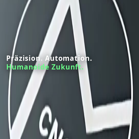
Präzision.
Automation.
Humanoide
Zukunft.
Industrieroboter,
bedienbar
wie
eine
CNC-Maschine,
programmierbar
per
G-Code
über